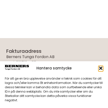
Fakturaadress
Berners Tunga Fordon AB
Fack 110510, R011
106 54 Stockholm
Hantera samtycke
För att ge en bra upplevelse använder vi teknik som cookies för att
Referensnummer måste alltid anges vid Er
lagra och/eller komma åt enhetsinformation. När du samtycker till
referens på fakturan.
dessa tekniker kan vi behandla data som surfbeteende eller unika
ID:n på denna webbplats. Om du inte samtycker eller om du
återkallar ditt samtycke kan detta påverka vissa funktioner
negativt.
Berners Tunga Fordon AB