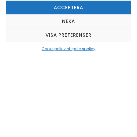
Tegelbruksvägen 13
ACCEPTERA
891 55 Arnäsvall
NEKA
Tel:
0660-21 39 30
Verkstad:
0660-21 39 40
VISA PREFERENSER
Journr:
042-100 100
Cookiepolicy
Integritetspolicy
Berners Tunga Fordon AB
Umevägen 5
921 45 Lycksele
Tel:
0950-40 27 10
Verkstad:
0950-40 27 20
Journr:
042-100 100
Integritetspolicy
Cookiepolicy