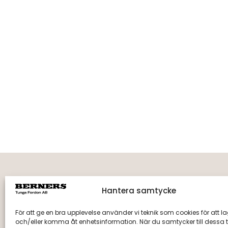
Hantera samtycke
Fakturaadress
Berne
Berners Tunga Fordon AB
Tegelbr
För att ge en bra upplevelse använder vi teknik som cookies för att l
Fack 110510, R011
891 55 
och/eller komma åt enhetsinformation. När du samtycker till dessa t