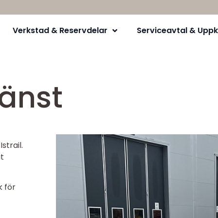
Verkstad & Reservdelar
Serviceavtal & Uppk
jänst
strail.
t
k för