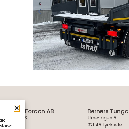
rs Tunga Fordon AB
Berners Tunga
uksvägen 13
Umevägen 5
agra
Arnäsvall
921 45 Lycksele
ekniker