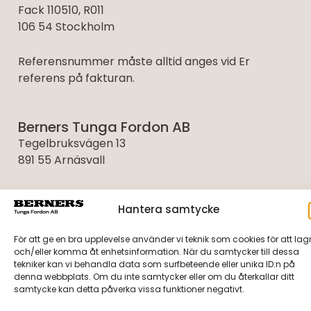
Fack 110510, R011
106 54 Stockholm
Referensnummer måste alltid anges vid Er
referens på fakturan.
Berners Tunga Fordon AB
Tegelbruksvägen 13
891 55 Arnäsvall
Tel:
0660-21 39 30
Hantera samtycke
Verkstad:
0660-21 39 40
Journr:
042-100 100
För att ge en bra upplevelse använder vi teknik som cookies för att lag
och/eller komma åt enhetsinformation. När du samtycker till dessa
tekniker kan vi behandla data som surfbeteende eller unika ID:n på
Berners Tunga Fordon AB
denna webbplats. Om du inte samtycker eller om du återkallar ditt
samtycke kan detta påverka vissa funktioner negativt.
Umevägen 5
921 45 Lycksele