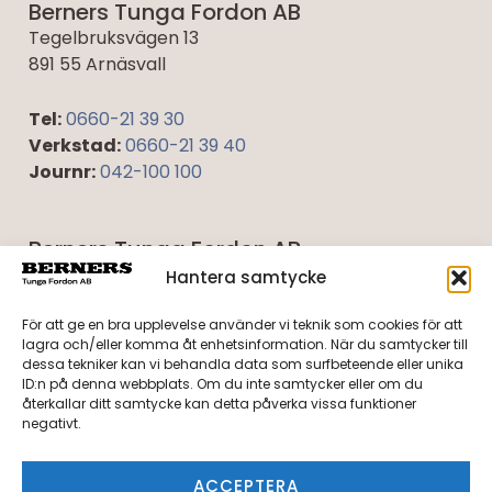
Berners Tunga Fordon AB
Tegelbruksvägen 13
891 55 Arnäsvall
Tel:
0660-21 39 30
Verkstad:
0660-21 39 40
Journr:
042-100 100
Berners Tunga Fordon AB
Umevägen 5
Hantera samtycke
921 45 Lycksele
För att ge en bra upplevelse använder vi teknik som cookies för att
lagra och/eller komma åt enhetsinformation. När du samtycker till
Tel:
0950-40 27 10
dessa tekniker kan vi behandla data som surfbeteende eller unika
Verkstad:
0950-40 27 20
ID:n på denna webbplats. Om du inte samtycker eller om du
återkallar ditt samtycke kan detta påverka vissa funktioner
Journr:
042-100 100
negativt.
Integritetspolicy
ACCEPTERA