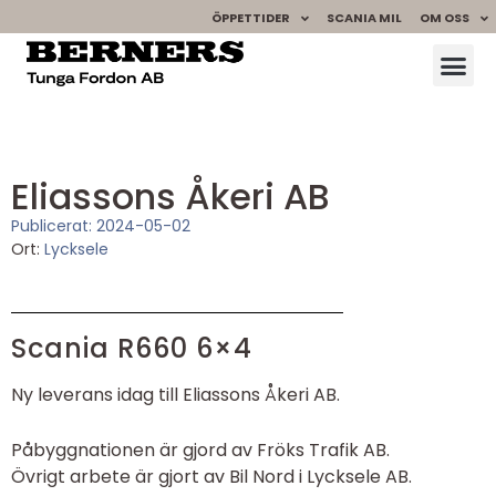
ÖPPETTIDER
SCANIA MIL
OM OSS
Eliassons Åkeri AB
Publicerat:
2024-05-02
Ort:
Lycksele
Scania R660 6×4
Ny leverans idag till Eliassons Åkeri AB.
Påbyggnationen är gjord av Fröks Trafik AB.
Övrigt arbete är gjort av Bil Nord i Lycksele AB.