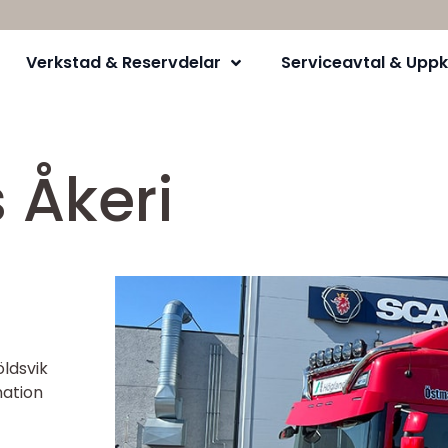
Verkstad & Reservdelar
Serviceavtal & Uppk
 Åkeri
öldsvik
nation