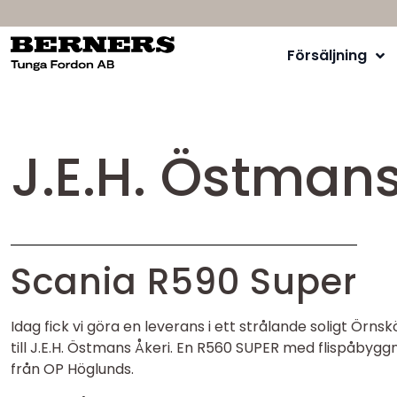
Försäljning
J.E.H. Östmans
Scania R590 Super
Idag fick vi göra en leverans i ett strålande soligt Örnsk
till J.E.H. Östmans Åkeri. En R560 SUPER med flispåbygg
från OP Höglunds.