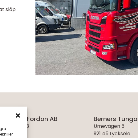
at släp
rs Tunga Fordon AB
Berners Tunga
uksvägen 13
Umevägen 5
agra
Arnäsvall
921 45 Lycksele
ekniker