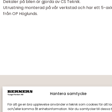
Dekaler på bilen är gjorda av CS Teknik.
Utrustning monterad på vår verkstad och har ett 5-axl
från OP Höglunds.
Hantera samtycke
Fakturaadress
Berne
Berners Tunga Fordon AB
Tegelbr
För att ge en bra upplevelse använder vi teknik som cookies för att l
Fack 110510, R011
891 55 
och/eller komma åt enhetsinformation. När du samtycker till dessa t