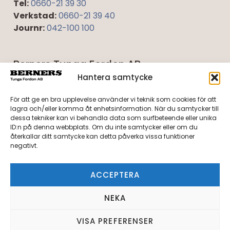
Tel:
0660-21 39 30
Verkstad:
0660-21 39 40
Journr:
042-100 100
Berners Tunga Fordon AB
Umevägen 5
Hantera samtycke
921 45 Lycksele
För att ge en bra upplevelse använder vi teknik som cookies för att
lagra och/eller komma åt enhetsinformation. När du samtycker till
Tel:
0950-40 27 10
dessa tekniker kan vi behandla data som surfbeteende eller unika
Verkstad:
0950-40 27 20
ID:n på denna webbplats. Om du inte samtycker eller om du
återkallar ditt samtycke kan detta påverka vissa funktioner
Journr:
042-100 100
negativt.
Integritetspolicy
ACCEPTERA
Cookiepolicy
NEKA
Org.nr: 556648-0983
VISA PREFERENSER