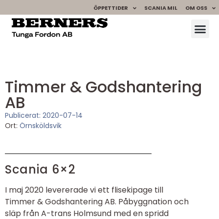
ÖPPETTIDER
SCANIA MIL
OM OSS
Timmer & Godshantering
AB
Publicerat:
2020-07-14
Ort:
Örnsköldsvik
Scania 6×2
I maj 2020 levererade vi ett flisekipage till
Timmer & Godshantering AB. Påbyggnation och
släp från A-trans Holmsund med en spridd