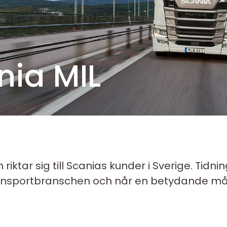
nia MIL
ktar sig till Scanias kunder i Sverige. Tidning
transport­branschen och når en betydande m