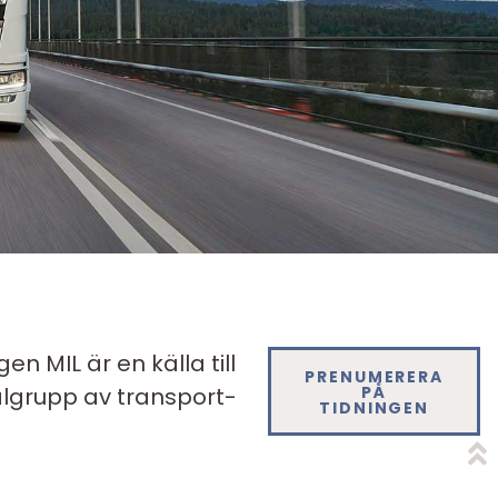
en MIL är en källa till
PRENUMERERA
LÄS
ålgrupp av transport­
TIDNINGEN
PÅ
TIDNINGEN