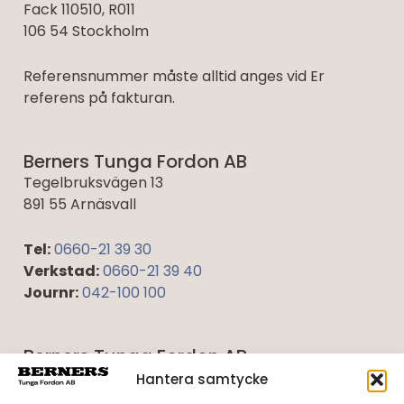
Fack 110510, R011
106 54 Stockholm
Referensnummer måste alltid anges vid Er
referens på fakturan.
Berners Tunga Fordon AB
Tegelbruksvägen 13
891 55 Arnäsvall
Tel:
0660-21 39 30
Verkstad:
0660-21 39 40
Journr:
042-100 100
Berners Tunga Fordon AB
Umevägen 5
Hantera samtycke
921 45 Lycksele