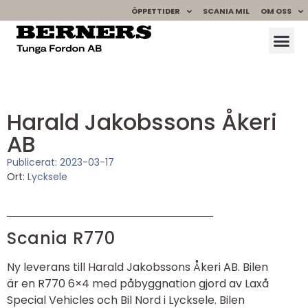
ÖPPETTIDER
SCANIA MIL
OM OSS
Harald Jakobssons Åkeri
AB
Publicerat:
2023-03-17
Ort:
Lycksele
Scania R770
Ny leverans till Harald Jakobssons Åkeri AB. Bilen
är en R770 6×4 med påbyggnation gjord av Laxå
Special Vehicles och Bil Nord i Lycksele. Bilen