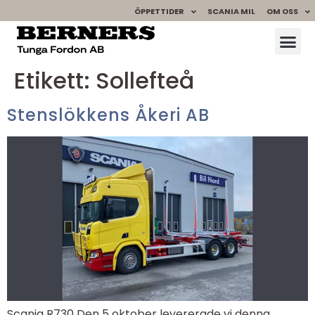
ÖPPETTIDER
SCANIA MIL
OM OSS
Etikett:
Sollefteå
Stenslökkens Åkeri AB
Scania R730 Den 5 oktober levererade vi denna