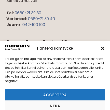
891 55 Arnäsvall
Tel:
0660-21 39 30
Verkstad:
0660-21 39 40
Journr:
042-100 100
Berners Tunga Fordon AB
Umevägen 5
Hantera samtycke
921 45 Lycksele
För att ge en bra upplevelse använder vi teknik som cookies för att
lagra och/eller komma åt enhetsinformation. När du samtycker till
Tel:
0950-40 27 10
dessa tekniker kan vi behandla data som surfbeteende eller unika
Verkstad:
0950-40 27 20
ID:n på denna webbplats. Om du inte samtycker eller om du
återkallar ditt samtycke kan detta påverka vissa funktioner
Journr:
042-100 100
negativt.
Integritetspolicy
ACCEPTERA
Cookiepolicy
NEKA