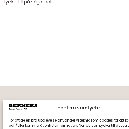
Lycka till på vägarna!
Hantera samtycke
Fakturaadress
Berne
Berners Tunga Fordon AB
Tegelbr
För att ge en bra upplevelse använder vi teknik som cookies för att l
Fack 110510, R011
891 55 
och/eller komma åt enhetsinformation. När du samtycker till dessa t