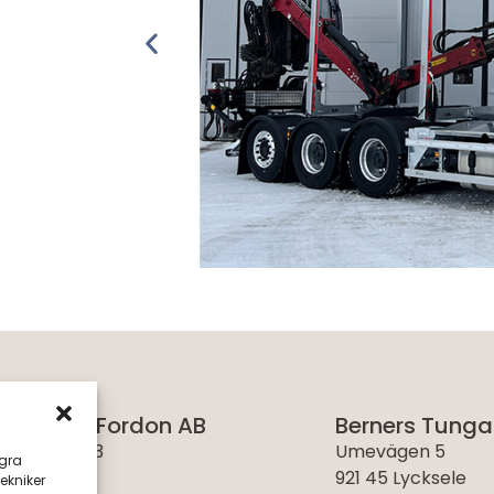
rs Tunga Fordon AB
Berners Tunga
uksvägen 13
Umevägen 5
agra
Arnäsvall
921 45 Lycksele
ekniker