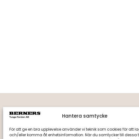
Hantera samtycke
Fakturaadress
Berne
Berners Tunga Fordon AB
Tegelbr
För att ge en bra upplevelse använder vi teknik som cookies för att l
Fack 110510, R011
891 55 
och/eller komma åt enhetsinformation. När du samtycker till dessa t