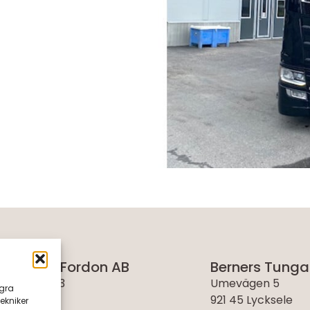
rs Tunga Fordon AB
Berners Tunga
uksvägen 13
Umevägen 5
agra
Arnäsvall
921 45 Lycksele
ekniker