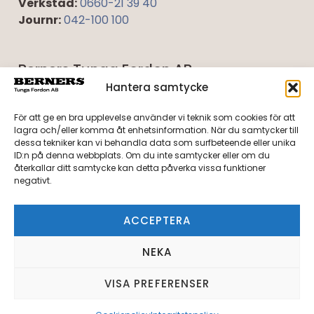
Verkstad:
0660-21 39 40
Journr:
042-100 100
Berners Tunga Fordon AB
Umevägen 5
Hantera samtycke
921 45 Lycksele
För att ge en bra upplevelse använder vi teknik som cookies för att
lagra och/eller komma åt enhetsinformation. När du samtycker till
Tel:
0950-40 27 10
dessa tekniker kan vi behandla data som surfbeteende eller unika
Verkstad:
0950-40 27 20
ID:n på denna webbplats. Om du inte samtycker eller om du
återkallar ditt samtycke kan detta påverka vissa funktioner
Journr:
042-100 100
negativt.
Integritetspolicy
ACCEPTERA
Cookiepolicy
NEKA
Org.nr: 556648-0983
VISA PREFERENSER