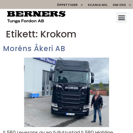
ÖPPETTIDER
SCANIA MIL
OM OSS
Etikett:
Krokom
Moréns Åkeri AB
S 580 Leverans av en fullutrustad S 580 Highline